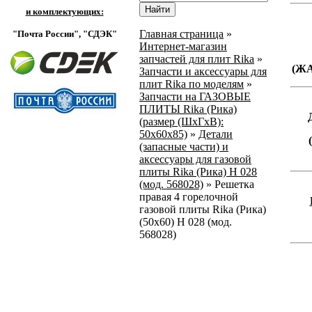
и комплектующих:
Главная страница
»
"Почта России",
"СДЭК"
Интернет-магазин
запчастей для плит Rika
»
(Ж
Запчасти и аксессуары для
плит Rika по моделям
»
Запчасти на ГАЗОВЫЕ
ПЛИТЫ Rika (Рика)
(размер (ШхГхВ):
50х60х85)
»
Детали
(запасные части) и
аксессуары для газовой
плиты Rika (Рика) Н 028
(мод. 568028)
»
Решетка
правая 4 горелочной
газовой плиты Rika (Рика)
(50х60) Н 028 (мод.
568028)