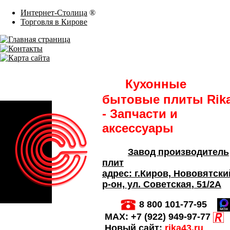
Интернет-Столица
®
Торговля в Кирове
Кухонные
бытовые плиты Rik
- Запчасти и
аксессуары
Завод производитель
плит
адрес:
г.Киров,
Нововятски
р-он, ул. Советская
, 51/2А
8 800 101-77-95
MAX:
+7 (922) 949-97-77
Новый сайт:
rika43.ru