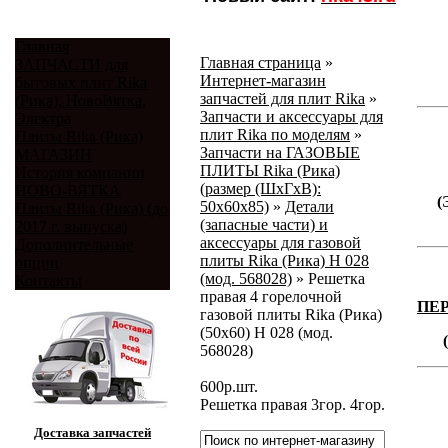
Главная
Главная страница
»
ЗАПЧАСТИ для
Интернет-магазин
бытовых плит Rika
запчастей для плит Rika
»
(Рика), НовоВятка,
Запчасти и аксессуары для
Электра
плит Rika по моделям
»
Плиты Rika (Рика)
Запчасти на ГАЗОВЫЕ
МАГАЗИН
ПЛИТЫ Rika (Рика)
История компании
(размер (ШхГхВ):
НОВО-ВЯТКА
(
50х60х85)
»
Детали
Плиты Rika (Рика) (до
(запасные части) и
2017 г. выпуска)
аксессуары для газовой
Дополнительные
плиты Rika (Рика) Н 028
опции
(мод. 568028)
»
Решетка
Контакты
правая 4 горелочной
ПЕ
газовой плиты Rika (Рика)
(50х60) Н 028 (мод.
568028)
600
р.
шт.
Решетка правая 3гор. 4гор.
Доставка запчастей