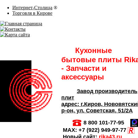
Интернет-Столица
®
Торговля в Кирове
Кухонные
бытовые плиты Rik
- Запчасти и
аксессуары
Завод производитель
плит
адрес:
г.Киров,
Нововятски
р-он, ул. Советская
, 51/2А
8 800 101-77-95
MAX:
+7 (922) 949-97-77
Новый сайт:
rika43.ru