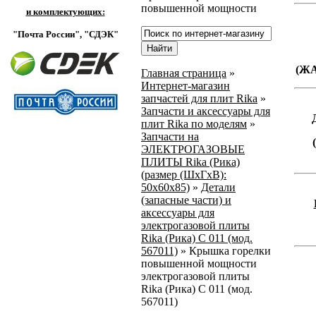
повышенной мощности
и комплектующих:
"Почта России",
"СДЭК"
(Ж
Главная страница
»
Интернет-магазин
запчастей для плит Rika
»
Запчасти и аксессуары для
плит Rika по моделям
»
Запчасти на
ЭЛЕКТРОГАЗОВЫЕ
ПЛИТЫ Rika (Рика)
(размер (ШхГхВ):
50х60х85)
»
Детали
(запасные части) и
аксессуары для
электрогазовой плиты
Rika (Рика) С 011 (мод.
567011)
»
Крышка горелки
повышенной мощности
электрогазовой плиты
Rika (Рика) С 011 (мод.
567011)