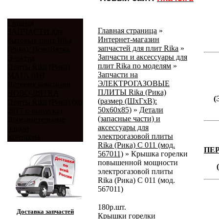
Главная
Главная страница
»
ЗАПЧАСТИ для
Интернет-магазин
бытовых плит Rika
запчастей для плит Rika
»
(Рика), НовоВятка,
Запчасти и аксессуары для
Электра
плит Rika по моделям
»
Плиты Rika (Рика)
Запчасти на
МАГАЗИН
ЭЛЕКТРОГАЗОВЫЕ
История компании
ПЛИТЫ Rika (Рика)
НОВО-ВЯТКА
(
(размер (ШхГхВ):
Плиты Rika (Рика) (до
50х60х85)
»
Детали
2017 г. выпуска)
(запасные части) и
Дополнительные
аксессуары для
опции
электрогазовой плиты
Контакты
Rika (Рика) С 011 (мод.
ПЕ
567011)
»
Крышка горелки
повышенной мощности
электрогазовой плиты
Rika (Рика) С 011 (мод.
567011)
180
р.
шт.
Доставка запчастей
Крышки горелки