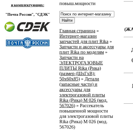
повыш.мощности
и комплектующих:
"Почта России",
"СДЭК"
(Ж
Главная страница
»
Интернет-магазин
запчастей для плит Rika
»
Запчасти и аксессуары для
плит Rika по моделям
»
Запчасти на
ЭЛЕКТРОГАЗОВЫЕ
ПЛИТЫ Rika (Рика)
(размер (ШхГхВ):
50х60х85)
»
Детали
(запасные части) и
аксессуары для
электрогазовой плиты
Rika (Рика) М 026 (мод.
567026)
»
Рассекатель
повышенной мощности
для электрогазовой плиты
Rika (Рика) М 026 (мод.
567026)