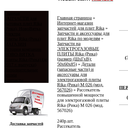
Главная
Главная страница
»
ЗАПЧАСТИ для
Интернет-магазин
бытовых плит Rika
запчастей для плит Rika
»
(Рика), НовоВятка,
Запчасти и аксессуары для
Электра
плит Rika по моделям
»
Плиты Rika (Рика)
Запчасти на
МАГАЗИН
ЭЛЕКТРОГАЗОВЫЕ
История компании
ПЛИТЫ Rika (Рика)
НОВО-ВЯТКА
(
(размер (ШхГхВ):
Плиты Rika (Рика) (до
50х60х85)
»
Детали
2017 г. выпуска)
(запасные части) и
Дополнительные
аксессуары для
опции
электрогазовой плиты
Контакты
Rika (Рика) М 026 (мод.
ПЕ
567026)
»
Рассекатель
повышенной мощности
для электрогазовой плиты
Rika (Рика) М 026 (мод.
567026)
240
р.
шт.
Доставка запчастей
Рассекатель