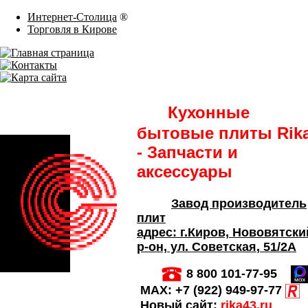
Интернет-Столица
®
Торговля в Кирове
Кухонные
бытовые плиты Rik
- Запчасти и
аксессуары
Завод производитель
плит
адрес:
г.Киров,
Нововятски
р-он, ул. Советская
, 51/2А
8 800 101-77-95
MAX:
+7 (922) 949-97-77
Новый сайт:
rika43.ru