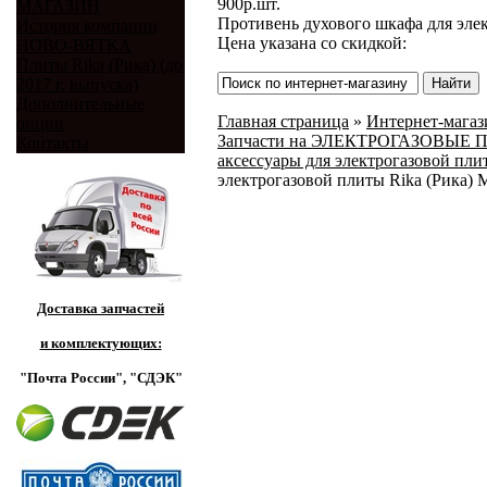
900
р.
шт.
МАГАЗИН
Противень духового шкафа для элек
История компании
Цена указана со скидкой:
НОВО-ВЯТКА
Плиты Rika (Рика) (до
2017 г. выпуска)
Дополнительные
Главная страница
»
Интернет-магази
опции
Запчасти на ЭЛЕКТРОГАЗОВЫЕ ПЛИ
Контакты
аксессуары для электрогазовой плит
электрогазовой плиты Rika (Рика) М
Доставка запчастей
и комплектующих:
"Почта России",
"СДЭК"