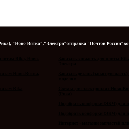
Рика),
"Ново-Вятка","Электра"
отправка "Почтой России"
во
литам Rika, Ново-
Заказать запчасть для плиты Rik
Электра
плитам Ново-Вятка,
Заказать деталь (запасную часть)
моделям
литам Rika
Схемы для электроплит Ново-Вят
(Рика)
Подобрать конфорки (ЭКЧ) для 
Подобрать конфорки (ЭКЧ) для 
Интернет - магазин запчастей пл