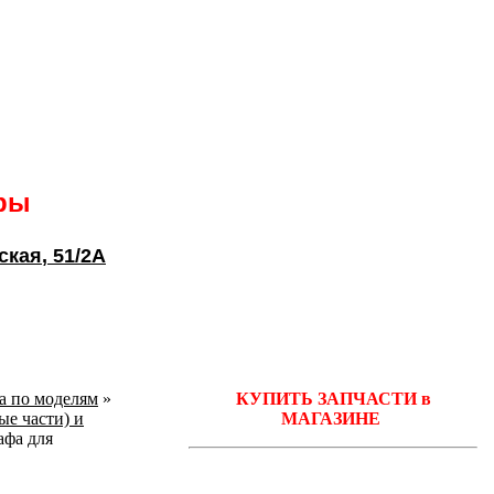
ары
ская
, 51/2А
ka по моделям
»
КУПИТЬ ЗАПЧАСТИ в
ые части) и
МАГАЗИНЕ
афа для