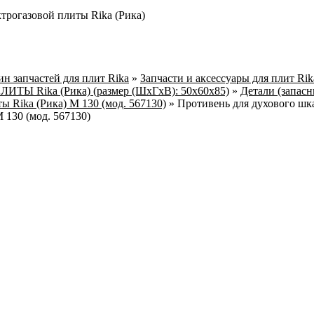
трогазовой плиты Rika (Рика)
н запчастей для плит Rika
»
Запчасти и аксессуары для плит Ri
ТЫ Rika (Рика) (размер (ШхГхВ): 50х60х85)
»
Детали (запасн
ы Rika (Рика) М 130 (мод. 567130)
»
Противень для духового шк
 130 (мод. 567130)