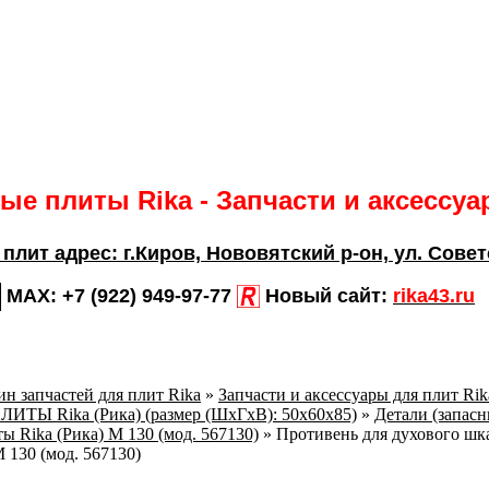
е плиты Rika - Запчасти и аксессу
 плит адрес:
г.Киров,
Нововятский р-он, ул. Совет
MAX:
+7 (922) 949-97-77
Новый сайт:
rika43.ru
н запчастей для плит Rika
»
Запчасти и аксессуары для плит Ri
ТЫ Rika (Рика) (размер (ШхГхВ): 50х60х85)
»
Детали (запасн
ы Rika (Рика) М 130 (мод. 567130)
»
Противень для духового шк
 130 (мод. 567130)