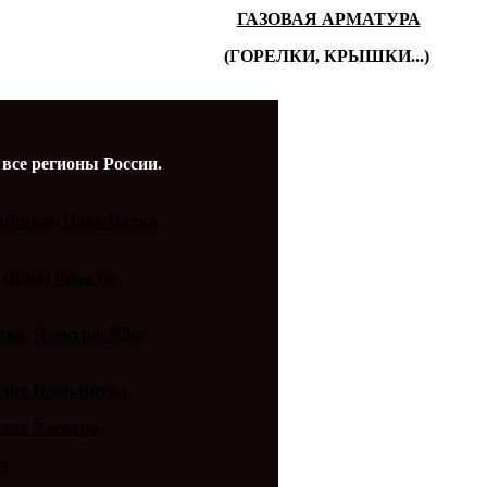
ГАЗОВАЯ АРМАТУРА
(ГОРЕЛКИ, КРЫШКИ...)
 все регионы России.
a(Рика), Ново-Вятка,
 (Rika) Рика по
ка, Электра, Rika
плит Ново-Вятка
плит Электра
ит