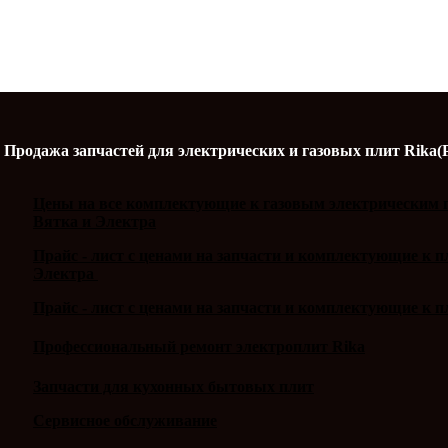
Продажа запчастей для электрических и газовых плит Rika(
Цены на все комплектующие к газовым электрическим п
Вятка и Электра
Прайс - лист с ценами на запчасти и комплектующие к 
Электра
Прайс - лист с ценами на запчасти и комплектующие к п
Профессиональный ремонт электроплит Rika
Запчасти для кухонных бытовых плит
Сервисное обслуживание