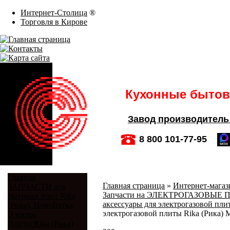
Интернет-Столица
®
Торговля в Кирове
Кухонные бытовы
Завод производитель
8 800 101-77-95
Главная
Главная страница
»
Интернет-магази
ЗАПЧАСТИ для
Запчасти на ЭЛЕКТРОГАЗОВЫЕ ПЛИ
бытовых плит Rika
аксессуары для электрогазовой плит
(Рика), НовоВятка,
электрогазовой плиты Rika (Рика) М
Электра
Плиты Rika (Рика)