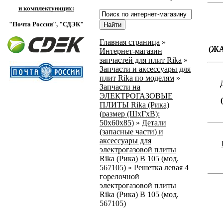
и комплектующих:
"Почта России",
"СДЭК"
Главная страница
»
(Ж
Интернет-магазин
запчастей для плит Rika
»
Запчасти и аксессуары для
плит Rika по моделям
»
Запчасти на
ЭЛЕКТРОГАЗОВЫЕ
ПЛИТЫ Rika (Рика)
(размер (ШхГхВ):
50х60х85)
»
Детали
(запасные части) и
аксессуары для
электрогазовой плиты
Rika (Рика) В 105 (мод.
567105)
»
Решетка левая 4
горелочной
электрогазовой плиты
Rika (Рика) В 105 (мод.
567105)