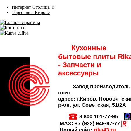
Интернет-Столица
®
Торговля в Кирове
Кухонные
бытовые плиты Rik
- Запчасти и
аксессуары
Завод производитель
плит
адрес:
г.Киров,
Нововятски
р-он, ул. Советская
, 51/2А
8 800 101-77-95
MAX:
+7 (922) 949-97-77
Новый сайт:
rika43.ru