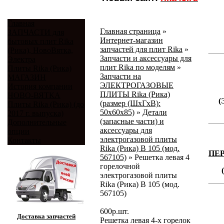
Главная
Главная страница
»
ЗАПЧАСТИ для
Интернет-магазин
бытовых плит Rika
запчастей для плит Rika
»
(Рика), НовоВятка,
Запчасти и аксессуары для
Электра
плит Rika по моделям
»
Плиты Rika (Рика)
Запчасти на
МАГАЗИН
ЭЛЕКТРОГАЗОВЫЕ
История компании
ПЛИТЫ Rika (Рика)
НОВО-ВЯТКА
(
(размер (ШхГхВ):
Плиты Rika (Рика) (до
50х60х85)
»
Детали
2017 г. выпуска)
(запасные части) и
Дополнительные
аксессуары для
опции
электрогазовой плиты
Контакты
Rika (Рика) В 105 (мод.
ПЕ
567105)
»
Решетка левая 4
горелочной
электрогазовой плиты
Rika (Рика) В 105 (мод.
567105)
600
р.
шт.
Доставка запчастей
Решетка левая 4-х горелок