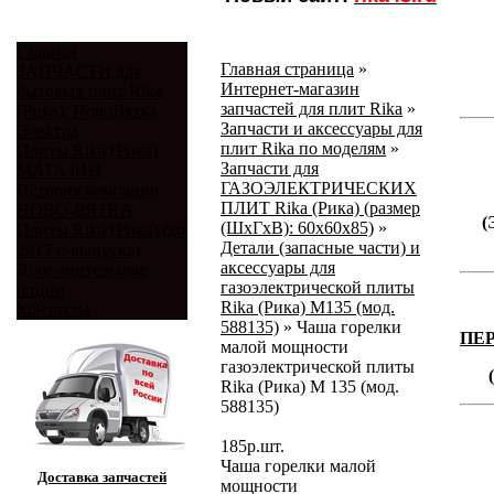
Главная
Главная страница
»
ЗАПЧАСТИ для
Интернет-магазин
бытовых плит Rika
запчастей для плит Rika
»
(Рика), НовоВятка,
Запчасти и аксессуары для
Электра
плит Rika по моделям
»
Плиты Rika (Рика)
Запчасти для
МАГАЗИН
ГАЗОЭЛЕКТРИЧЕСКИХ
История компании
ПЛИТ Rika (Рика) (размер
НОВО-ВЯТКА
(
(ШхГхВ): 60х60х85)
»
Плиты Rika (Рика) (до
Детали (запасные части) и
2017 г. выпуска)
аксессуары для
Дополнительные
газоэлектрической плиты
опции
Rika (Рика) М135 (мод.
Контакты
588135)
»
Чаша горелки
ПЕ
малой мощности
газоэлектрической плиты
Rika (Рика) М 135 (мод.
588135)
185
р.
шт.
Чаша горелки малой
Доставка запчастей
мощности