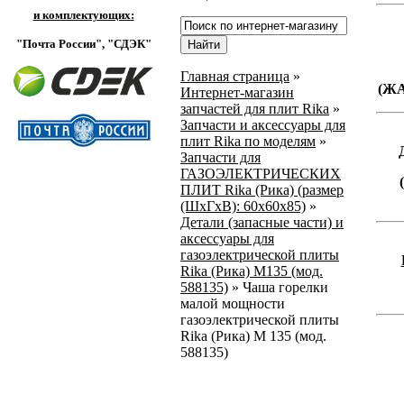
и комплектующих:
"Почта России",
"СДЭК"
Главная страница
»
(Ж
Интернет-магазин
запчастей для плит Rika
»
Запчасти и аксессуары для
плит Rika по моделям
»
Запчасти для
ГАЗОЭЛЕКТРИЧЕСКИХ
ПЛИТ Rika (Рика) (размер
(ШхГхВ): 60х60х85)
»
Детали (запасные части) и
аксессуары для
газоэлектрической плиты
Rika (Рика) М135 (мод.
588135)
»
Чаша горелки
малой мощности
газоэлектрической плиты
Rika (Рика) М 135 (мод.
588135)