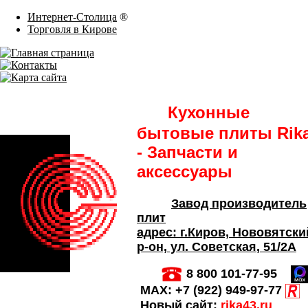
Интернет-Столица
®
Торговля в Кирове
Кухонные
бытовые плиты Rik
- Запчасти и
аксессуары
Завод производитель
плит
адрес:
г.Киров,
Нововятски
р-он, ул. Советская
, 51/2А
8 800 101-77-95
MAX:
+7 (922) 949-97-77
Новый сайт:
rika43.ru