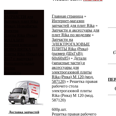
Главная
Главная страница
»
ЗАПЧАСТИ для
Интернет-магазин
бытовых плит Rika
запчастей для плит Rika
»
(Рика), НовоВятка,
Запчасти и аксессуары для
Электра
плит Rika по моделям
»
Плиты Rika (Рика)
Запчасти на
МАГАЗИН
ЭЛЕКТРОГАЗОВЫЕ
История компании
ПЛИТЫ Rika (Рика)
НОВО-ВЯТКА
(
(размер (ШхГхВ):
Плиты Rika (Рика) (до
60х60х85)
»
Детали
2017 г. выпуска)
(запасные части) и
Дополнительные
аксессуары для
опции
электрогазовой плиты
Контакты
Rika (Рика) М 120 (мод.
ПЕ
587120)
»
Решетка правая
рабочего стола
электрогазовой плиты
Rika (Рика) М 120 (мод.
587120)
600
р.
шт.
Доставка запчастей
Решетка правая рабочего