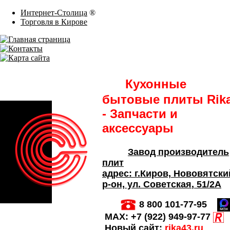
Интернет-Столица
®
Торговля в Кирове
Кухонные
бытовые плиты Rik
- Запчасти и
аксессуары
Завод производитель
плит
адрес:
г.Киров,
Нововятски
р-он, ул. Советская
, 51/2А
8 800 101-77-95
MAX:
+7 (922) 949-97-77
Новый сайт:
rika43.ru