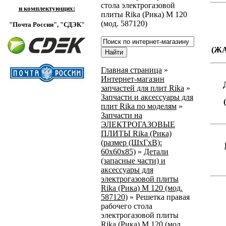
стола электрогазовой
и комплектующих:
плиты Rika (Рика) М 120
(мод. 587120)
"Почта России",
"СДЭК"
(Ж
Главная страница
»
Интернет-магазин
запчастей для плит Rika
»
Запчасти и аксессуары для
плит Rika по моделям
»
Запчасти на
ЭЛЕКТРОГАЗОВЫЕ
ПЛИТЫ Rika (Рика)
(размер (ШхГхВ):
60х60х85)
»
Детали
(запасные части) и
аксессуары для
электрогазовой плиты
Rika (Рика) М 120 (мод.
587120)
»
Решетка правая
рабочего стола
электрогазовой плиты
Rika (Рика) М 120 (мод.