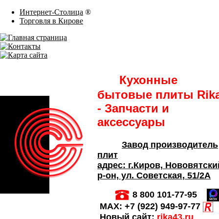
Интернет-Столица
®
Торговля в Кирове
Кухонные
бытовые плиты Rik
- Запчасти и
аксессуары
Завод производитель
плит
адрес:
г.Киров,
Нововятски
р-он, ул. Советская
, 51/2А
8 800 101-77-95
MAX:
+7 (922) 949-97-77
Новый сайт:
rika43.ru