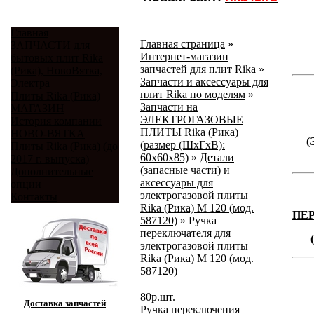
Главная
Главная страница
»
ЗАПЧАСТИ для
Интернет-магазин
бытовых плит Rika
запчастей для плит Rika
»
(Рика), НовоВятка,
Запчасти и аксессуары для
Электра
плит Rika по моделям
»
Плиты Rika (Рика)
Запчасти на
МАГАЗИН
ЭЛЕКТРОГАЗОВЫЕ
История компании
ПЛИТЫ Rika (Рика)
НОВО-ВЯТКА
(
(размер (ШхГхВ):
Плиты Rika (Рика) (до
60х60х85)
»
Детали
2017 г. выпуска)
(запасные части) и
Дополнительные
аксессуары для
опции
электрогазовой плиты
Контакты
Rika (Рика) М 120 (мод.
ПЕ
587120)
»
Ручка
переключателя для
электрогазовой плиты
Rika (Рика) М 120 (мод.
587120)
80
р.
шт.
Доставка запчастей
Ручка переключения