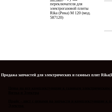
переключателя для
электрогазовой плиты
Rika (Рика) М 120 (мод.
587120)
Продажа запчастей для электрических и газовых плит Rika(
Цены на все комплектующие к газовым электрическим п
Вятка и Электра
Прайс - лист с ценами на запчасти и комплектующие к 
Электра