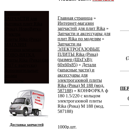
Главная
Главная страница
»
ЗАПЧАСТИ для
Интернет-магазин
бытовых плит Rika
запчастей для плит Rika
»
(Рика), НовоВятка,
Запчасти и аксессуары для
Электра
плит Rika по моделям
»
Плиты Rika (Рика)
Запчасти на
МАГАЗИН
ЭЛЕКТРОГАЗОВЫЕ
История компании
ПЛИТЫ Rika (Рика)
НОВО-ВЯТКА
(
(размер (ШхГхВ):
Плиты Rika (Рика) (до
60х60х85)
»
Детали
2017 г. выпуска)
(запасные части) и
Дополнительные
аксессуары для
опции
электрогазовой плиты
Контакты
Rika (Рика) М 188 (мод.
ПЕ
587188)
»
КОНФОРКА ф
180 1.5/220 с кольцом
электрогазовой плиты
Rika (Рика) М 188 (мод.
587188)
Доставка запчастей
1000
р.
шт.