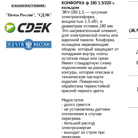
КОНФОРКА ф 180 1.5/220 с
и комплектующих:
кольцом
ЭКЧ-180-1.5 — чугунная
"Почта России",
"СДЭК"
электроконфорка ,
мощностью 1.5 кВт, и
диаметром отливки 180 мм.
(Ж
Это нагревательный элемент,
для электрической плиты или
варочной панели. Конфорка
оснащена нержавеющим
ободом, который защищает от
попадания внутрь плиты
остатков пищи или грязи.
Имеет стандартную схему
подключения на разные
контуры, которая описана в
техническом паспорте
изделия. Поверхность
обработана термостойкой
краской черного цвета.
Недостатки:
- долго греется
- не установлены датчики
отключения в случае
перегрева
- большой расход
электроэнергии
- выходит из строя при
перегреве