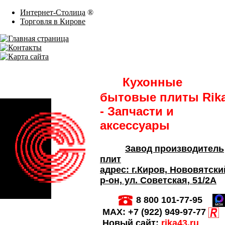
Интернет-Столица
®
Торговля в Кирове
Кухонные
бытовые плиты Rik
- Запчасти и
аксессуары
Завод производитель
плит
адрес:
г.Киров,
Нововятски
р-он, ул. Советская
, 51/2А
8 800 101-77-95
MAX:
+7 (922) 949-97-77
Новый сайт:
rika43.ru