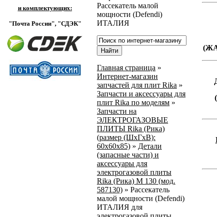
Рассекатель малой
и комплектующих:
мощности (Defendi)
ИТАЛИЯ
"Почта России",
"СДЭК"
(Ж
Главная страница
»
Интернет-магазин
запчастей для плит Rika
»
Запчасти и аксессуары для
плит Rika по моделям
»
Запчасти на
ЭЛЕКТРОГАЗОВЫЕ
ПЛИТЫ Rika (Рика)
(размер (ШхГхВ):
60х60х85)
»
Детали
(запасные части) и
аксессуары для
электрогазовой плиты
Rika (Рика) М 130 (мод.
587130)
»
Рассекатель
малой мощности (Defendi)
ИТАЛИЯ для
электрогазовой плиты