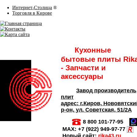
Интернет-Столица
®
Торговля в Кирове
Кухонные
бытовые плиты Rik
- Запчасти и
аксессуары
Завод производитель
плит
адрес:
г.Киров,
Нововятски
р-он, ул. Советская
, 51/2А
8 800 101-77-95
MAX:
+7 (922) 949-97-77
Новый сайт:
rika43.ru