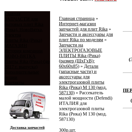
Главная
Главная страница
»
ЗАПЧАСТИ для
Интернет-магазин
бытовых плит Rika
запчастей для плит Rika
»
(Рика), НовоВятка,
Запчасти и аксессуары для
Электра
плит Rika по моделям
»
Плиты Rika (Рика)
Запчасти на
МАГАЗИН
ЭЛЕКТРОГАЗОВЫЕ
История компании
ПЛИТЫ Rika (Рика)
НОВО-ВЯТКА
(
(размер (ШхГхВ):
Плиты Rika (Рика) (до
60х60х85)
»
Детали
2017 г. выпуска)
(запасные части) и
Дополнительные
аксессуары для
опции
электрогазовой плиты
Контакты
Rika (Рика) М 130 (мод.
ПЕ
587130)
»
Рассекатель
малой мощности (Defendi)
ИТАЛИЯ для
электрогазовой плиты
Rika (Рика) М 130 (мод.
587130)
Доставка запчастей
300
р.
шт.