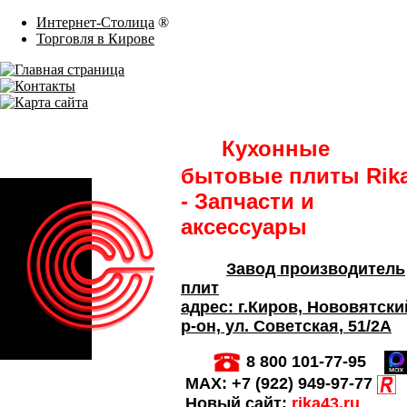
Интернет-Столица
®
Торговля в Кирове
Кухонные
бытовые плиты Rik
- Запчасти и
аксессуары
Завод производитель
плит
адрес:
г.Киров,
Нововятски
р-он, ул. Советская
, 51/2А
8 800 101-77-95
MAX:
+7 (922) 949-97-77
Новый сайт:
rika43.ru