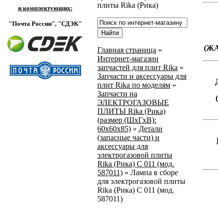
плиты Rika (Рика)
и комплектующих:
"Почта России",
"СДЭК"
(Ж
Главная страница
»
Интернет-магазин
запчастей для плит Rika
»
Запчасти и аксессуары для
плит Rika по моделям
»
Запчасти на
ЭЛЕКТРОГАЗОВЫЕ
ПЛИТЫ Rika (Рика)
(размер (ШхГхВ):
60х60х85)
»
Детали
(запасные части) и
аксессуары для
электрогазовой плиты
Rika (Рика) С 011 (мод.
587011)
»
Лампа в сборе
для электрогазовой плиты
Rika (Рика) С 011 (мод.
587011)