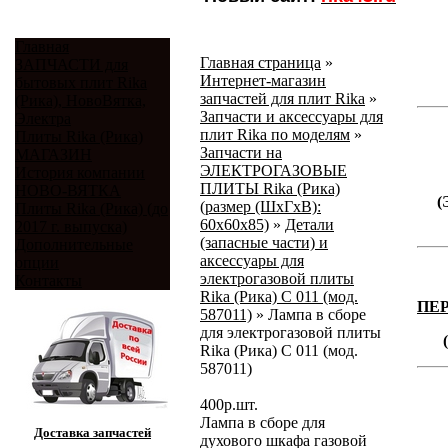
Главная
Главная страница
»
ЗАПЧАСТИ для
Интернет-магазин
бытовых плит Rika
запчастей для плит Rika
»
(Рика), НовоВятка,
Запчасти и аксессуары для
Электра
плит Rika по моделям
»
Плиты Rika (Рика)
Запчасти на
МАГАЗИН
ЭЛЕКТРОГАЗОВЫЕ
История компании
ПЛИТЫ Rika (Рика)
НОВО-ВЯТКА
(
(размер (ШхГхВ):
Плиты Rika (Рика) (до
60х60х85)
»
Детали
2017 г. выпуска)
(запасные части) и
Дополнительные
аксессуары для
опции
электрогазовой плиты
Контакты
Rika (Рика) С 011 (мод.
ПЕ
587011)
»
Лампа в сборе
для электрогазовой плиты
Rika (Рика) С 011 (мод.
587011)
400
р.
шт.
Лампа в сборе для
Доставка запчастей
духового шкафа газовой