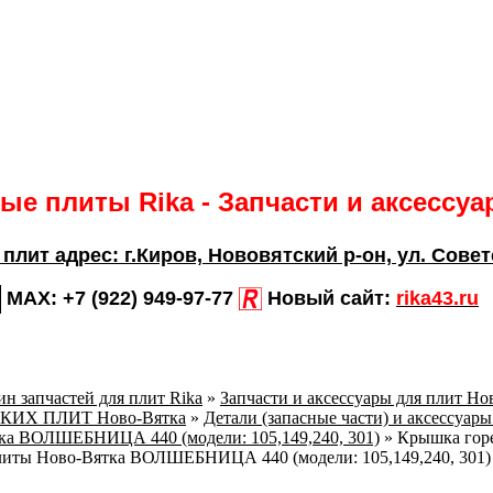
е плиты Rika - Запчасти и аксессу
 плит адрес:
г.Киров,
Нововятский р-он, ул. Совет
MAX:
+7 (922) 949-97-77
Новый сайт:
rika43.ru
н запчастей для плит Rika
»
Запчасти и аксессуары для плит Но
СКИХ ПЛИТ Ново-Вятка
»
Детали (запасные части) и аксессуары
тка ВОЛШЕБНИЦА 440 (модели: 105,149,240, 301)
»
Крышка горе
плиты Ново-Вятка ВОЛШЕБНИЦА 440 (модели: 105,149,240, 301)