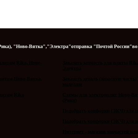
Рика),
"Ново-Вятка","Электра"
отправка "Почтой России"
во
литам Rika, Ново-
Заказать запчасть для плиты Rik
Электра
плитам Ново-Вятка,
Заказать деталь (запасную часть)
моделям
литам Rika
Схемы для электроплит Ново-Вят
(Рика)
Подобрать конфорки (ЭКЧ) для 
Подобрать конфорки (ЭКЧ) для 
Интернет - магазин запчастей пл