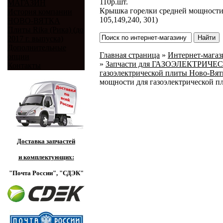
110
р.
шт.
МАГАЗИН
Крышка горелки средней мощност
История компании
105,149,240, 301)
НОВО-ВЯТКА
Плиты Rika (Рика) (до
2017 г. выпуска)
Дополнительные
Главная страница
»
Интернет-магази
опции
»
Запчасти для ГАЗОЭЛЕКТРИЧЕ
Контакты
газоэлектрической плиты Ново-Вя
мощности для газоэлектрической 
Доставка запчастей
и комплектующих:
"Почта России",
"СДЭК"