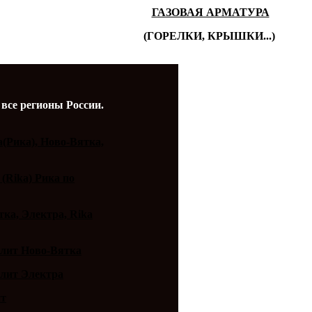
ГАЗОВАЯ АРМАТУРА
(ГОРЕЛКИ, КРЫШКИ...)
 все регионы России.
a(Рика), Ново-Вятка,
 (Rika) Рика по
ка, Электра, Rika
плит Ново-Вятка
плит Электра
ит