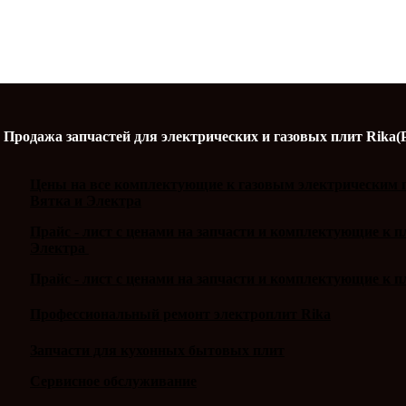
Продажа запчастей для электрических и газовых плит Rika(
Цены на все комплектующие к газовым электрическим п
Вятка и Электра
Прайс - лист с ценами на запчасти и комплектующие к 
Электра
Прайс - лист с ценами на запчасти и комплектующие к п
Профессиональный ремонт электроплит Rika
Запчасти для кухонных бытовых плит
Сервисное обслуживание