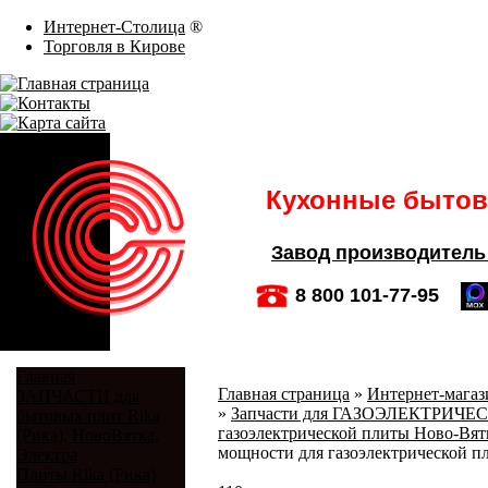
Интернет-Столица
®
Торговля в Кирове
Кухонные бытовы
Завод производитель
8 800 101-77-95
Главная
Главная страница
»
Интернет-магази
ЗАПЧАСТИ для
»
Запчасти для ГАЗОЭЛЕКТРИЧЕ
бытовых плит Rika
газоэлектрической плиты Ново-Вя
(Рика), НовоВятка,
мощности для газоэлектрической 
Электра
Плиты Rika (Рика)