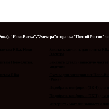
Рика),
"Ново-Вятка","Электра"
отправка "Почтой России"
во
литам Rika, Ново-
Заказать запчасть для плиты Rik
Электра
плитам Ново-Вятка,
Заказать деталь (запасную часть)
моделям
литам Rika
Схемы для электроплит Ново-Вят
(Рика)
Подобрать конфорки (ЭКЧ) для 
Подобрать конфорки (ЭКЧ) для 
Интернет - магазин запчастей пл