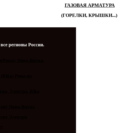
ГАЗОВАЯ АРМАТУРА
(ГОРЕЛКИ, КРЫШКИ...)
 все регионы России.
a(Рика), Ново-Вятка,
 (Rika) Рика по
ка, Электра, Rika
плит Ново-Вятка
плит Электра
ит