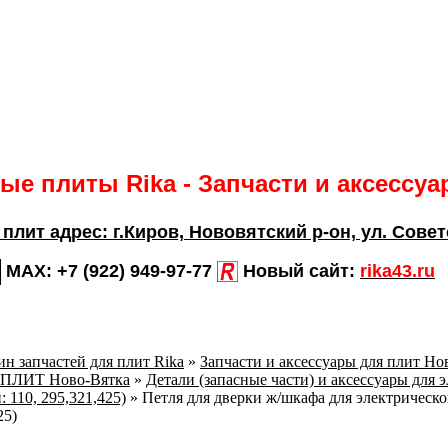
е плиты Rika - Запчасти и аксессу
 плит адрес:
г.Киров,
Нововятский р-он, ул. Совет
MAX:
+7 (922) 949-97-77
Новый сайт:
rika43.ru
н запчастей для плит Rika
»
Запчасти и аксессуары для плит Но
ПЛИТ Ново-Вятка
»
Детали (запасные части) и аксессуары для 
110, 295,321,425)
»
Петля для дверки ж/шкафа для электрическ
25)