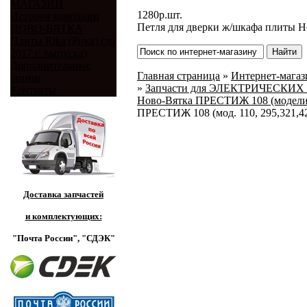
МАГАЗИН
1280
р.
шт.
История компании
Петля для дверки ж/шкафа плиты Н
НОВО-ВЯТКА
Плиты Rika (Рика) (до
2017 г. выпуска)
Дополнительные
Главная страница
»
Интернет-магази
опции
»
Запчасти для ЭЛЕКТРИЧЕСКИХ 
Контакты
Ново-Вятка ПРЕСТИЖ 108 (модели: 
ПРЕСТИЖ 108 (мод. 110, 295,321,4
Доставка запчастей
и комплектующих:
"Почта России",
"СДЭК"