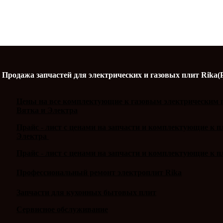
Продажа запчастей для электрических и газовых плит Rika(
Цены на все комплектующие к газовым электрическим п
Вятка и Электра
Прайс - лист с ценами на запчасти и комплектующие к 
Электра
Прайс - лист с ценами на запчасти и комплектующие к п
Профессиональный ремонт электроплит Rika
Запчасти для кухонных бытовых плит
Сервисное обслуживание