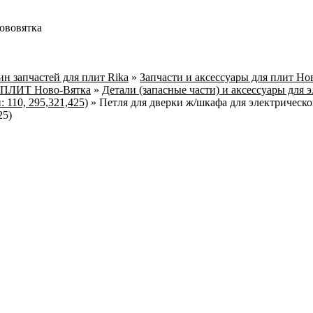
ововятка
н запчастей для плит Rika
»
Запчасти и аксессуары для плит Но
ПЛИТ Ново-Вятка
»
Детали (запасные части) и аксессуары для 
110, 295,321,425)
»
Петля для дверки ж/шкафа для электрическ
25)