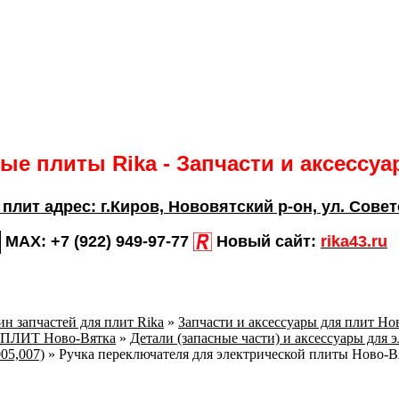
е плиты Rika - Запчасти и аксессу
 плит адрес:
г.Киров,
Нововятский р-он, ул. Совет
MAX:
+7 (922) 949-97-77
Новый сайт:
rika43.ru
н запчастей для плит Rika
»
Запчасти и аксессуары для плит Но
ПЛИТ Ново-Вятка
»
Детали (запасные части) и аксессуары для 
05,007)
»
Ручка переключателя для электрической плиты Ново-Вя