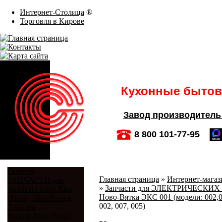
Интернет-Столица
®
Торговля в Кирове
Кухонные бытовы
Завод производитель
8 800 101-77-95
Главная
Главная страница
»
Интернет-магази
ЗАПЧАСТИ для
»
Запчасти для ЭЛЕКТРИЧЕСКИХ 
бытовых плит Rika
Ново-Вятка ЭКС 001 (модели: 002,0
(Рика), НовоВятка,
002, 007, 005)
Электра
Плиты Rika (Рика)