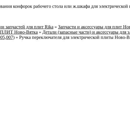
вания конфорок рабочего стола или ж.шкафа для электрической
н запчастей для плит Rika
»
Запчасти и аксессуары для плит Но
ПЛИТ Ново-Вятка
»
Детали (запасные части) и аксессуары для 
05,007)
»
Ручка переключателя для электрической плиты Ново-Вя