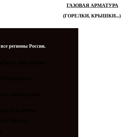
ГАЗОВАЯ АРМАТУРА
(ГОРЕЛКИ, КРЫШКИ...)
 все регионы России.
a(Рика), Ново-Вятка,
 (Rika) Рика по
ка, Электра, Rika
плит Ново-Вятка
плит Электра
ит