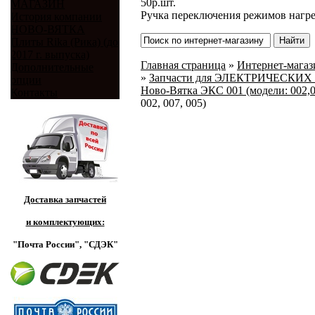
50
р.
шт.
МАГАЗИН
Ручка переключения режимов нагре
История компании
НОВО-ВЯТКА
Плиты Rika (Рика) (до
2017 г. выпуска)
Главная страница
»
Интернет-магази
Дополнительные
»
Запчасти для ЭЛЕКТРИЧЕСКИХ 
опции
Ново-Вятка ЭКС 001 (модели: 002,0
Контакты
002, 007, 005)
Доставка запчастей
и комплектующих:
"Почта России",
"СДЭК"