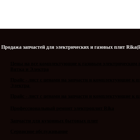
Продажа запчастей для электрических и газовых плит Rika(
Цены на все комплектующие к газовым электрическим п
Вятка и Электра
Прайс - лист с ценами на запчасти и комплектующие к 
Электра
Прайс - лист с ценами на запчасти и комплектующие к п
Профессиональный ремонт электроплит Rika
Запчасти для кухонных бытовых плит
Сервисное обслуживание