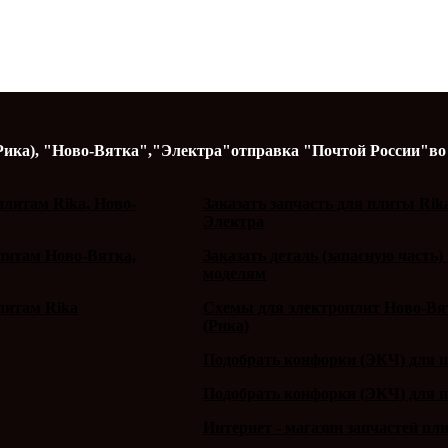
Рика),
"Ново-Вятка","Электра"
отправка "Почтой России"
во
литам Rika, Ново-
Заказать запчасть для плиты Rik
Электра
плитам Ново-Вятка,
Заказать деталь (запасную часть)
моделям
литам Rika
Схемы для электроплит Ново-Вят
(Рика)
Подобрать конфорки (ЭКЧ) для 
Подобрать конфорки (ЭКЧ) для 
Интернет - магазин запчастей пл