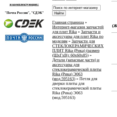
и комплектующих:
"Почта России",
"СДЭК"
Главная страница
»
(
Интернет-магазин запчастей
для плит Rika
»
Запчасти и
аксессуары для плит Rika по
моделям
»
Запчасти для
СТЕКЛОКЕРАМИЧЕСКИХ
ПЛИТ Rika (Рика) (размер
(ШхГхВ): 60x60x85)
»
Детали (запасные части) и
аксессуары для
стеклокерамической плиты
Rika (Рика) Э063
(мод.595163)
»
Петля для
дверки плиты для
стеклокерамической плиты
Rika (Рика) Э063
(мод.595163)