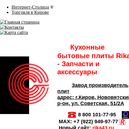
Интернет-Столица
®
Торговля в Кирове
Кухонные
бытовые плиты Rik
- Запчасти и
аксессуары
Завод производитель
плит
адрес:
г.Киров,
Нововятски
р-он, ул. Советская
, 51/2А
8 800 101-77-95
MAX:
+7 (922) 949-97-77
Новый сайт:
rika43.ru