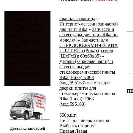
Главная
Главная страница
»
ЗАПЧАСТИ для
Интернет-магазин запчастей
бытовых плит Rika
для плит Rika
»
Запчасти и
(Рика), НовоВятка,
аксессуары для плит Rika по
Электра
моделям
»
Запчасти для
Плиты Rika (Рика)
СТЕКЛОКЕРАМИЧЕСКИХ
МАГАЗИН
ПЛИТ Rika (Рика) (размер
История компании
(ШхГхВ): 60x60x85)
»
НОВО-ВЯТКА
Детали (запасные части) и
Плиты Rika (Рика) (до
аксессуары для
2017 г. выпуска)
стеклокерамической плиты
Дополнительные
Rika (Рика) Э063
опции
(мод.595163)
»
Петля для
Контакты
дверки плиты для
П
стеклокерамической плиты
Rika (Рика) Э063
(мод.595163)
650
р.
шт.
Петля для дверки плиты
Выбрать сторону:
Доставка запчастей
Правая
Левая