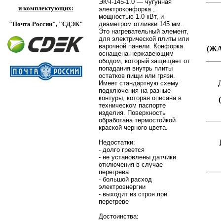
ЭКЧ-145-1.0 — чугунная
и комплектующих:
электроконфорка ,
мощностью 1.0 кВт, и
"Почта России",
"СДЭК"
диаметром отливки 145 мм.
Это нагревательный элемент,
для электрической плиты или
варочной панели. Конфорка
(Ж
оснащена нержавеющим
ободом, который защищает от
попадания внутрь плиты
остатков пищи или грязи.
Имеет стандартную схему
подключения на разные
контуры, которая описана в
техническом паспорте
изделия. Поверхность
обработана термостойкой
краской черного цвета.
Недостатки:
- долго греется
- не установлены датчики
отключения в случае
перегрева
- большой расход
электроэнергии
- выходит из строя при
перегреве
Достоинства: