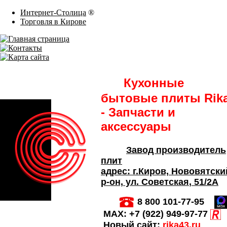
Интернет-Столица
®
Торговля в Кирове
Кухонные
бытовые плиты Rik
- Запчасти и
аксессуары
Завод производитель
плит
адрес:
г.Киров,
Нововятски
р-он, ул. Советская
, 51/2А
8 800 101-77-95
MAX:
+7 (922) 949-97-77
Новый сайт:
rika43.ru