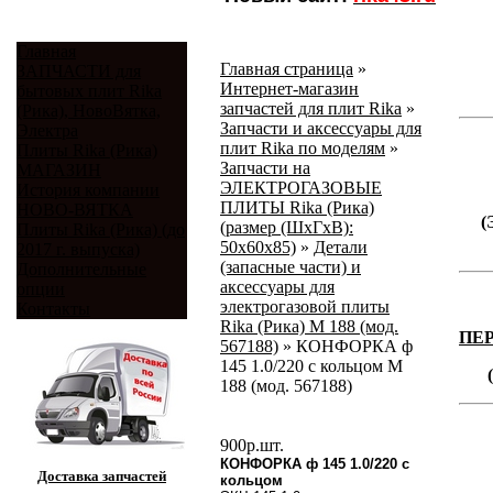
Главная
Главная страница
»
ЗАПЧАСТИ для
Интернет-магазин
бытовых плит Rika
запчастей для плит Rika
»
(Рика), НовоВятка,
Запчасти и аксессуары для
Электра
плит Rika по моделям
»
Плиты Rika (Рика)
Запчасти на
МАГАЗИН
ЭЛЕКТРОГАЗОВЫЕ
История компании
ПЛИТЫ Rika (Рика)
НОВО-ВЯТКА
(
(размер (ШхГхВ):
Плиты Rika (Рика) (до
50х60х85)
»
Детали
2017 г. выпуска)
(запасные части) и
Дополнительные
аксессуары для
опции
электрогазовой плиты
Контакты
Rika (Рика) М 188 (мод.
ПЕ
567188)
»
КОНФОРКА ф
145 1.0/220 с кольцом М
188 (мод. 567188)
900
р.
шт.
КОНФОРКА ф 145 1.0/220 с
Доставка запчастей
кольцом