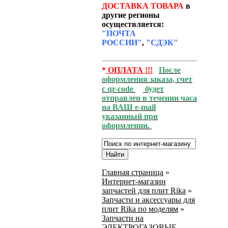
ДОСТАВКА ТОВАРА
в
другие регионы
осуществляется:
"ПОЧТА
РОССИИ"
,
"СДЭК"
*
ОПЛАТА !!!
После
оформления заказа, счет
с qr-code
будет
отправлен в течении часа
на ВАШ e-mail
указанный при
оформлении.
Главная страница
»
Интернет-магазин
запчастей для плит Rika
»
Запчасти и аксессуары для
плит Rika по моделям
»
Запчасти на
ЭЛЕКТРОГАЗОВЫЕ