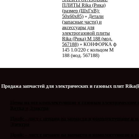
ПЛИТЫ Rika (Рика)
(размер (ШхГхВ):
50х60х85)
»
Детали
(запасные части) и
аксессуары для
электрогазовой плиты
Rika (Рика) М 188 (мод.
567188)
»
КОНФОРКА ф
145 1.0/220 с кольцом М
188 (мод. 567188)
Продажа запчастей для электрических и газовых плит Rika(
Цены на все комплектующие к газовым электрическим п
Вятка и Электра
Прайс - лист с ценами на запчасти и комплектующие к 
Электра
Прайс - лист с ценами на запчасти и комплектующие к п